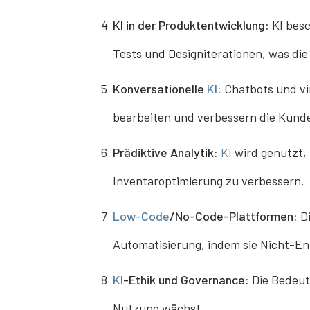
4
KI in der Produktentwicklung:
KI besc
Tests und Designiterationen, was di
5
Konversationelle
KI
:
Chatbots und vi
bearbeiten und verbessern die Kund
6
Prädiktive Analytik:
KI
wird genutzt,
Inventaroptimierung zu verbessern.
7
Low-Code
/No-Code-Plattformen:
Di
Automatisierung, indem sie Nicht-En
8
KI
-Ethik und Governance:
Die Bedeut
Nutzung wächst.