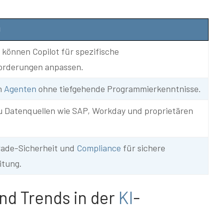
g
können Copilot für spezifische
orderungen anpassen.
n
Agenten
ohne tiefgehende Programmierkenntnisse.
u Datenquellen wie SAP, Workday und proprietären
rade-Sicherheit und
Compliance
für sichere
itung.
nd Trends in der
KI
-