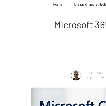
Home
Die pmd media Met
Microsoft 36
FRANK
BY
PIOTROW